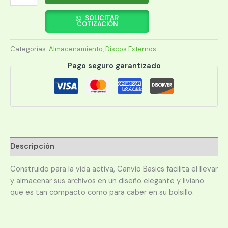
DURO
EXTERNO
SOLICITAR
COTIZACIÓN
TOSHIBA
2
Categorías:
Almacenamiento
,
Discos Externos
TB
3.0
Pago seguro garantizado
USB
NEGRO
2.5
cantidad
Descripción
Construido para la vida activa, Canvio Basics facilita el llevar
y almacenar sus archivos en un diseño elegante y liviano
que es tan compacto como para caber en su bolsillo.