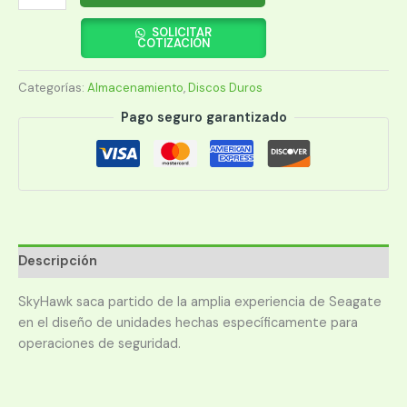
DURO
SEAGATE
SOLICITAR
COTIZACIÓN
2
TB
Categorías:
Almacenamiento
,
Discos Duros
5400
SURVEILLANCE
Pago seguro garantizado
256MB
cantidad
Descripción
SkyHawk saca partido de la amplia experiencia de Seagate
en el diseño de unidades hechas específicamente para
operaciones de seguridad.