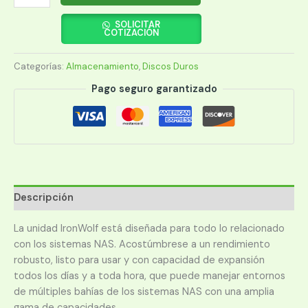
DURO
SEAGATE
SOLICITAR
COTIZACIÓN
SATA3
8TB
Categorías:
Almacenamiento
,
Discos Duros
IRONWOLF
NAS
Pago seguro garantizado
7200
256MB
ST8000VN004
cantidad
Descripción
La unidad IronWolf está diseñada para todo lo relacionado
con los sistemas NAS. Acostúmbrese a un rendimiento
robusto, listo para usar y con capacidad de expansión
todos los días y a toda hora, que puede manejar entornos
de múltiples bahías de los sistemas NAS con una amplia
gama de capacidades.