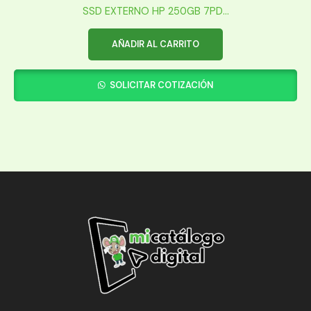
SSD EXTERNO HP 250GB 7PD...
AÑADIR AL CARRITO
SOLICITAR COTIZACIÓN