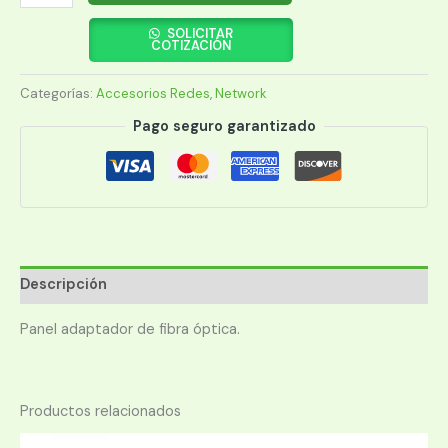
08
ADAPTADOR
SOLICITAR
COTIZACIÓN
LC
LANP
Categorías:
Accesorios Redes
,
Network
DUPL.SM
P/BAND.48P
Pago seguro garantizado
cantidad
Descripción
Panel adaptador de fibra óptica.
Productos relacionados