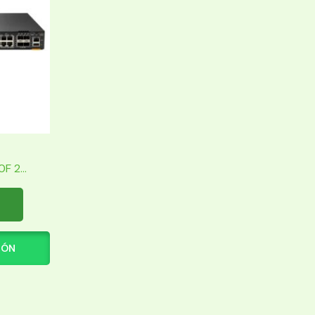
 2...
IÓN