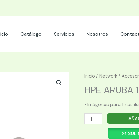
nicio
Catálogo
Servicios
Nosotros
Contac
Inicio
/
Network
/
Accesor
HPE ARUBA 10
• Imágenes para fines il
HPE
AÑAD
ARUBA
10G
SOLI