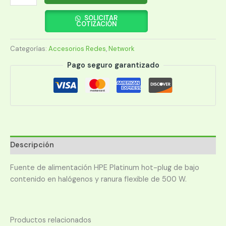
FUENTE
500W
SOLICITAR
COTIZACIÓN
FS
PLAT
Categorías:
Accesorios Redes
,
Network
HT
PLG
Pago seguro garantizado
LH
PWR
(865408-
B21)
cantidad
Descripción
Fuente de alimentación HPE Platinum hot-plug de bajo
contenido en halógenos y ranura flexible de 500 W.
Productos relacionados