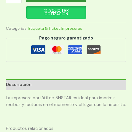
3NSTAR
TERMICA
SOLICITAR
COTIZACIÓN
PPT205BT
USB/BT/PORTAT
Categorías:
Etiqueta & Ticket
,
Impresoras
2"
NEGRO
Pago seguro garantizado
C/ROJO
CAB/USB
cantidad
Descripción
La impresora portátil de 3NSTAR es ideal para imprimir
recibos y facturas en el momento y el lugar que lo necesite.
Productos relacionados