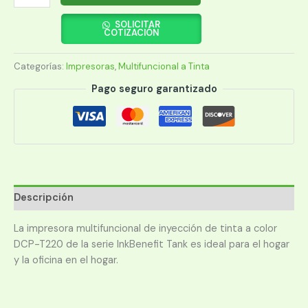
BROTHER
DCP-
SOLICITAR
COTIZACIÓN
T220
MULTIFUNCION
Categorías:
Impresoras
,
Multifuncional a Tinta
INKBENEFIT
cantidad
Pago seguro garantizado
Descripción
La impresora multifuncional de inyección de tinta a color
DCP-T220 de la serie InkBenefit Tank es ideal para el hogar
y la oficina en el hogar.