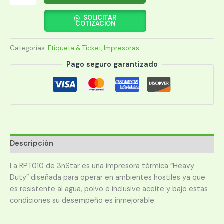
3NSTAR
TERMICA
SOLICITAR
COTIZACIÓN
RECIBOS
3"
Categorías:
Etiqueta & Ticket
,
Impresoras
RPT010
USB/SERIAL/RED
Pago seguro garantizado
NEGRO
CAB/USB
CAB/SE
cantidad
Descripción
La RPT010 de 3nStar es una impresora térmica “Heavy
Duty” diseñada para operar en ambientes hostiles ya que
es resistente al agua, polvo e inclusive aceite y bajo estas
condiciones su desempeño es inmejorable.