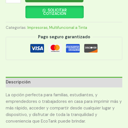
EPSON
L3560
SOLICITAR
COTIZACIÓN
ECO
TANK
Categorías:
Impresoras
,
Multifuncional a Tinta
IMP/COP/SCA/USB/WIFI/BIVOLT
CAB/USB
Pago seguro garantizado
cantidad
Descripción
La opción perfecta para familias, estudiantes, y
emprendedores o trabajadores en casa para imprimir más y
más rápido, acceder y compartir desde cualquier lugar y
dispositivo, y disfrutar de toda la tranquilidad y
conveniencia que EcoTank puede brindar.