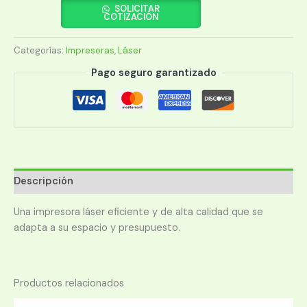
LJ
SOLICITAR
COTIZACIÓN
M111W
IMP/USB/WIFI/220V
Categorías:
Impresoras
,
Láser
cantidad
Pago seguro garantizado
Descripción
Una impresora láser eficiente y de alta calidad que se
adapta a su espacio y presupuesto.
Productos relacionados