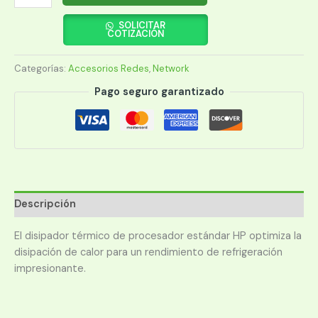
DE
DISIPADOR
SOLICITAR
COTIZACIÓN
DE
CALOR
Categorías:
Accesorios Redes
,
Network
ESTANDAR
PARA
Pago seguro garantizado
HPE
DL3X5
GEN10+
P39994-
B21
cantidad
Descripción
El disipador térmico de procesador estándar HP optimiza la
disipación de calor para un rendimiento de refrigeración
impresionante.