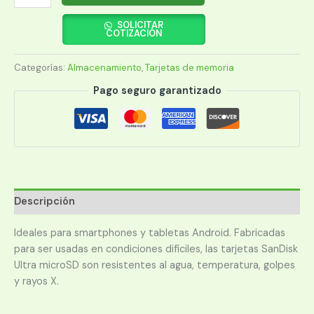
SANDISK
MICRO
SOLICITAR
COTIZACIÓN
SD
512GB
Categorías:
Almacenamiento
,
Tarjetas de memoria
ULTRA
150MB/S
Pago seguro garantizado
cantidad
Descripción
Ideales para smartphones y tabletas Android. Fabricadas
para ser usadas en condiciones difíciles, las tarjetas SanDisk
Ultra microSD son resistentes al agua, temperatura, golpes
y rayos X.