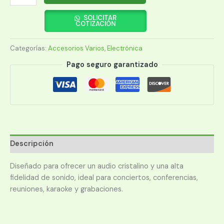
MULTI
PULSE
SOLICITAR
COTIZACIÓN
PRO
3
Categorías:
Accesorios Varios
,
Electrónica
SP803
CON
Pago seguro garantizado
CABLE
AUX/NEG
cantidad
Descripción
Diseñado para ofrecer un audio cristalino y una alta
fidelidad de sonido, ideal para conciertos, conferencias,
reuniones, karaoke y grabaciones.