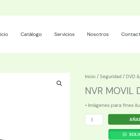
nicio
Catálogo
Servicios
Nosotros
Contac
Inicio
/
Seguridad
/
DVD &
NVR MOVIL D
• Imágenes para fines il
NVR
AÑAD
MOVIL
DAHUA
SOLI