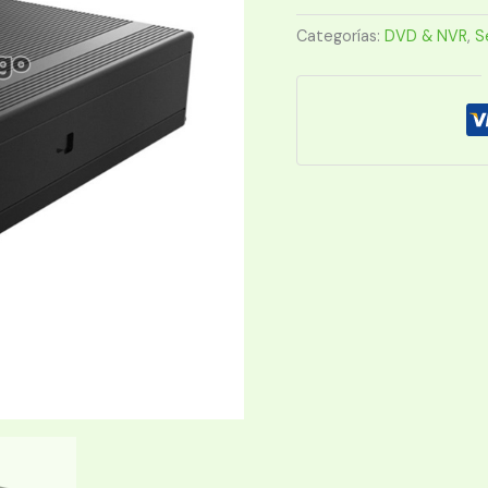
8104-
GFWI
Categorías:
DVD & NVR
,
S
4CH
POE
4G/WIFI/GPS
1HDD
cantidad