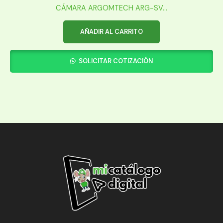
CÁMARA ARGOMTECH ARG-SV...
AÑADIR AL CARRITO
SOLICITAR COTIZACIÓN