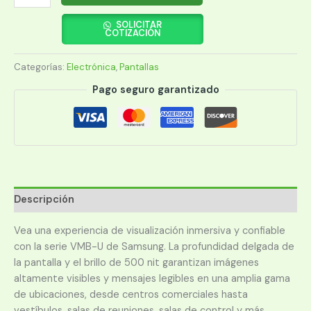
SAMSUNG
55"
SOLICITAR
COTIZACIÓN
VIDEO
WALL
Categorías:
Electrónica
,
Pantallas
LH55VMBUBGBXGO
cantidad
Pago seguro garantizado
Descripción
Vea una experiencia de visualización inmersiva y confiable
con la serie VMB-U de Samsung. La profundidad delgada de
la pantalla y el brillo de 500 nit garantizan imágenes
altamente visibles y mensajes legibles en una amplia gama
de ubicaciones, desde centros comerciales hasta
vestíbulos, salas de reuniones, salas de control y más.