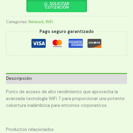
ACCESO
SOLICITAR
COTIZACIÓN
UBIQUITI
U7-
Categorías:
Network
,
WiFi
LITE
UNIFI
Pago seguro garantizado
WIFI
7
2.5GBE/POE/200CL
cantidad
Descripción
Punto de acceso de alto rendimiento que aprovecha la
avanzada tecnología WiFi 7 para proporcionar una potente
cobertura inalámbrica para entornos corporativos.
Productos relacionados