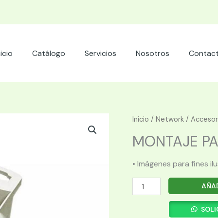
nicio
Catálogo
Servicios
Nosotros
Contac
Inicio
/
Network
/
Accesor
MONTAJE PAR
• Imágenes para fines il
MONTAJE
AÑAD
PARA
PUNTO
SOLI