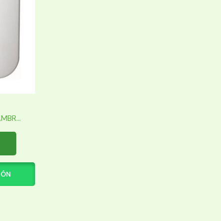
BR...
IÓN