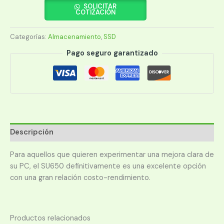
480GB
SOLICITAR
COTIZACIÓN
SU650
ASU650SS-
Categorías:
Almacenamiento
,
SSD
480GT
2.5
Pago seguro garantizado
SATA3
cantidad
Descripción
Para aquellos que quieren experimentar una mejora clara de
su PC, el SU650 definitivamente es una excelente opción
con una gran relación costo-rendimiento.
Productos relacionados