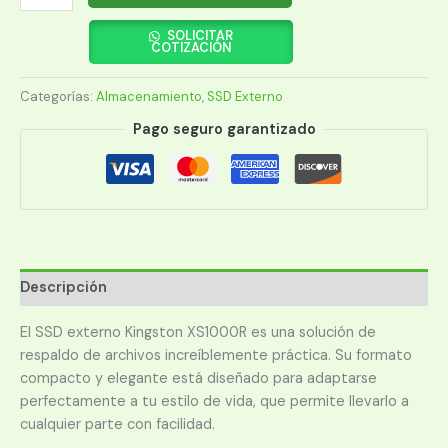
EXTERNO
KINGSTON
SOLICITAR
COTIZACIÓN
1TB
SXS1000R/1000G
Categorías:
Almacenamiento
,
SSD Externo
USB-
C
Pago seguro garantizado
3.2
ROJO
cantidad
Descripción
El SSD externo Kingston XS1000R es una solución de
respaldo de archivos increíblemente práctica. Su formato
compacto y elegante está diseñado para adaptarse
perfectamente a tu estilo de vida, que permite llevarlo a
cualquier parte con facilidad.