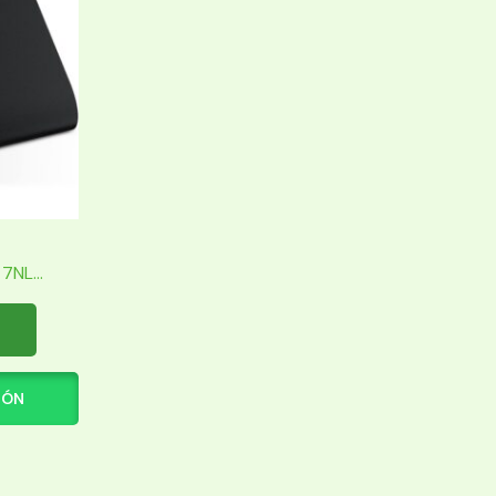
NL...
IÓN