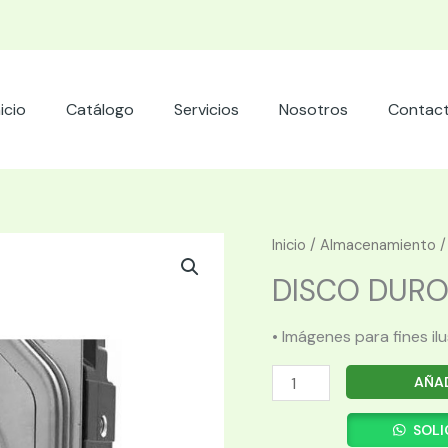
nicio
Catálogo
Servicios
Nosotros
Contac
Inicio
/
Almacenamiento
DISCO DURO 
• Imágenes para fines il
DISCO
AÑAD
DURO
3
SOLI