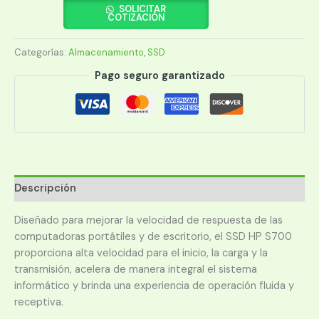
250GB
SOLICITAR
COTIZACIÓN
2LU79AA
ABB
Categorías:
Almacenamiento
,
SSD
S700
M.2
Pago seguro garantizado
cantidad
Descripción
Diseñado para mejorar la velocidad de respuesta de las
computadoras portátiles y de escritorio, el SSD HP S700
proporciona alta velocidad para el inicio, la carga y la
transmisión, acelera de manera integral el sistema
informático y brinda una experiencia de operación fluida y
receptiva.