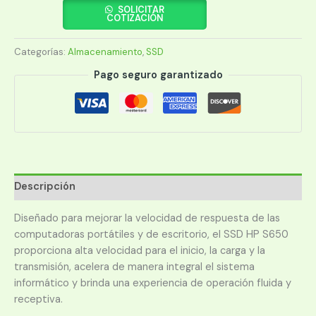
480GB
SOLICITAR
COTIZACIÓN
345M9AA
ABB
Categorías:
Almacenamiento
,
SSD
S650
SATA
Pago seguro garantizado
2.5
cantidad
Descripción
Diseñado para mejorar la velocidad de respuesta de las
computadoras portátiles y de escritorio, el SSD HP S650
proporciona alta velocidad para el inicio, la carga y la
transmisión, acelera de manera integral el sistema
informático y brinda una experiencia de operación fluida y
receptiva.