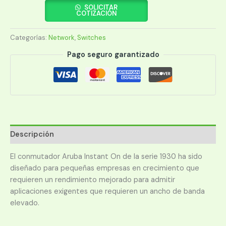
ARUBA
SOLICITAR
COTIZACIÓN
POE
ION
Categorías:
Network
,
Switches
1930
8G
Pago seguro garantizado
124W
(JL681A)
cantidad
Descripción
El conmutador Aruba Instant On de la serie 1930 ha sido
diseñado para pequeñas empresas en crecimiento que
requieren un rendimiento mejorado para admitir
aplicaciones exigentes que requieren un ancho de banda
elevado.