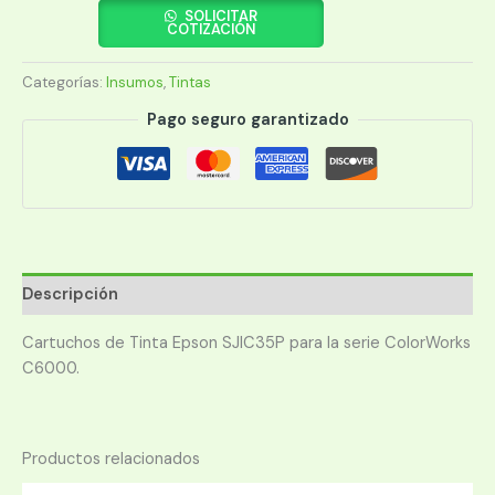
SJIC35P
SOLICITAR
COTIZACIÓN
C13T44B320
MAGENTA
Categorías:
Insumos
,
Tintas
(C6000)
cantidad
Pago seguro garantizado
Descripción
Cartuchos de Tinta Epson SJIC35P para la serie ColorWorks
C6000.
Productos relacionados