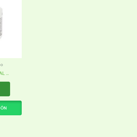
to
 ...
IÓN