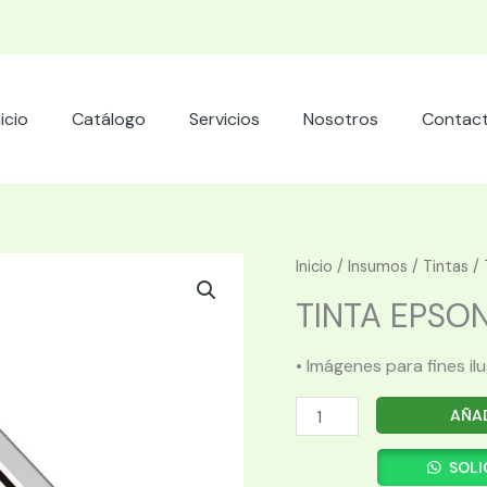
nicio
Catálogo
Servicios
Nosotros
Contac
Inicio
/
Insumos
/
Tintas
/ 
TINTA EPSON 
• Imágenes para fines il
TINTA
AÑAD
EPSON
SJIC41P
SOLI