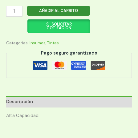
TINTA
AÑADIR AL CARRITO
EPSON
T40W420
SOLICITAR
COTIZACIÓN
AMARILLO
ULTRACHROME
Categorías:
Insumos
,
Tintas
(T3170)
cantidad
Pago seguro garantizado
Descripción
Alta Capacidad.