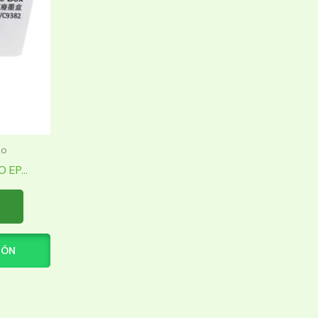
to
EP...
IÓN