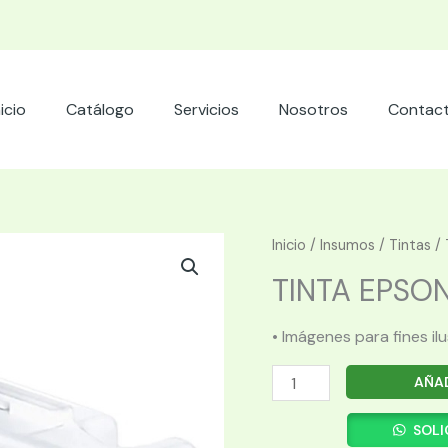
nicio
Catálogo
Servicios
Nosotros
Contac
Inicio
/
Insumos
/
Tintas
/ 
TINTA EPSON
• Imágenes para fines il
TINTA
AÑAD
EPSON
T44P220
SOLI