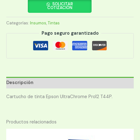
T44P820
SOLICITAR
COTIZACIÓN
ULTRACHROME
PRO
Categorías:
Insumos
,
Tintas
12
NEGRO
Pago seguro garantizado
MATE
350ML
cantidad
Descripción
Cartucho de tinta Epson UltraChrome Pro12 T44P.
Productos relacionados