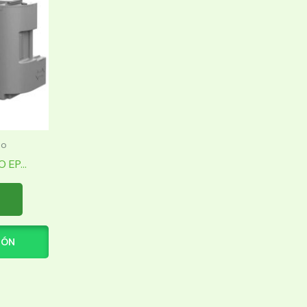
to
EP...
IÓN