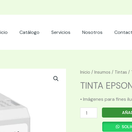
nicio
Catálogo
Servicios
Nosotros
Contac
Inicio
/
Insumos
/
Tintas
/ 
TINTA EPSON
• Imágenes para fines il
TINTA
AÑAD
EPSON
T46Y800
SOLI