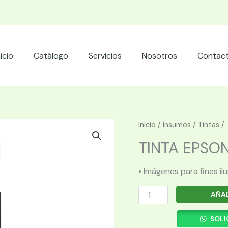
nicio
Catálogo
Servicios
Nosotros
Contac
Inicio
/
Insumos
/
Tintas
/ 
TINTA EPSON 
• Imágenes para fines il
TINTA
AÑAD
EPSON
T53R120
SOLI