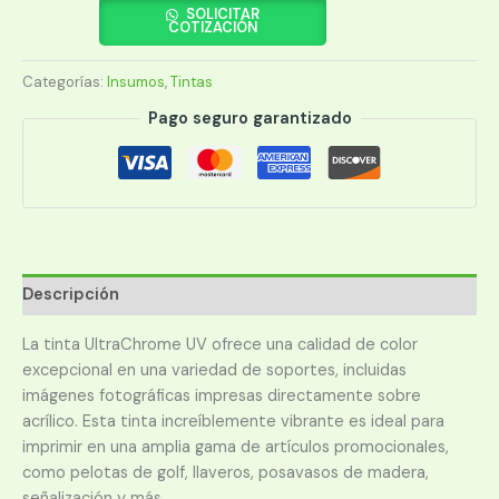
T53RV20
SOLICITAR
COTIZACIÓN
UV
ULTRACHROME
Categorías:
Insumos
,
Tintas
BARNIZ
140ML
Pago seguro garantizado
cantidad
Descripción
La tinta UltraChrome UV ofrece una calidad de color
excepcional en una variedad de soportes, incluidas
imágenes fotográficas impresas directamente sobre
acrílico. Esta tinta increíblemente vibrante es ideal para
imprimir en una amplia gama de artículos promocionales,
como pelotas de golf, llaveros, posavasos de madera,
señalización y más.