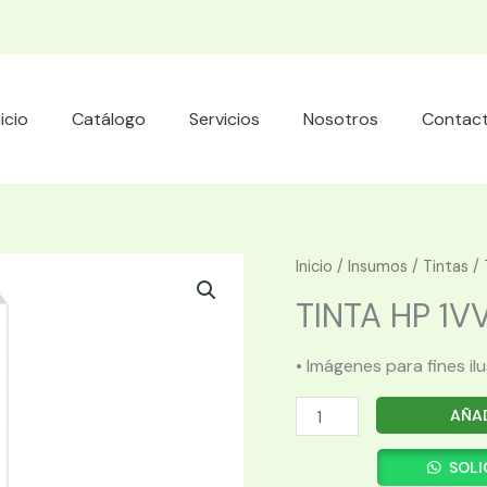
nicio
Catálogo
Servicios
Nosotros
Contac
Inicio
/
Insumos
/
Tintas
/ 
TINTA HP 1VV
• Imágenes para fines il
TINTA
AÑAD
HP
1VV22AL
SOLI