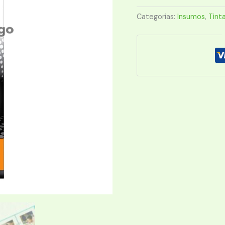
GT53
NEGRO
Categorías:
Insumos
,
Tint
cantidad