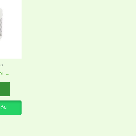
to
 ...
IÓN