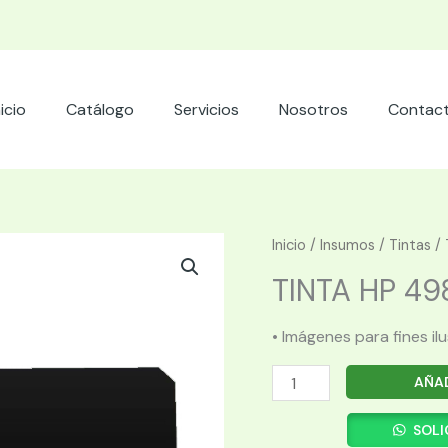
nicio
Catálogo
Servicios
Nosotros
Contac
Inicio
/
Insumos
/
Tintas
/ 
TINTA HP 49
• Imágenes para fines il
TINTA
AÑAD
HP
498N5A
SOLI