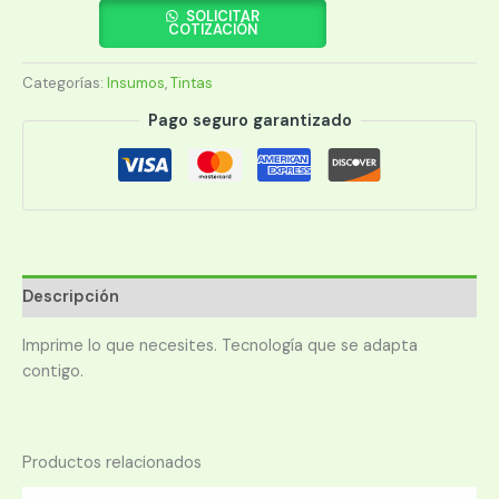
712
SOLICITAR
COTIZACIÓN
MAGENTA
3ED68A
Categorías:
Insumos
,
Tintas
29ML
cantidad
Pago seguro garantizado
Descripción
Imprime lo que necesites. Tecnología que se adapta
contigo.
Productos relacionados