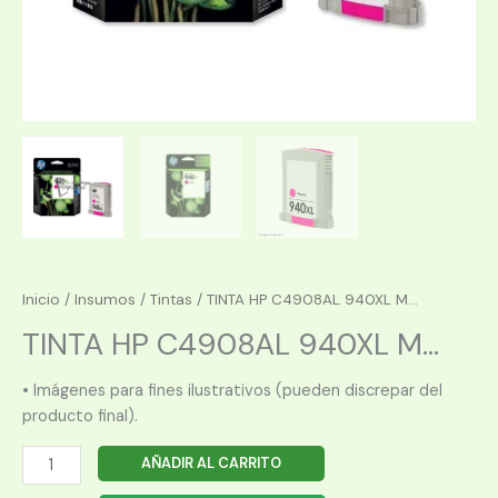
Inicio
/
Insumos
/
Tintas
/ TINTA HP C4908AL 940XL M...
TINTA HP C4908AL 940XL M...
• Imágenes para fines ilustrativos (pueden discrepar del
producto final).
TINTA
AÑADIR AL CARRITO
HP