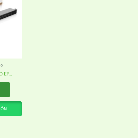
to
EP...
IÓN