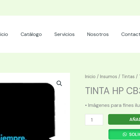
nicio
Catálogo
Servicios
Nosotros
Contac
Inicio
/
Insumos
/
Tintas
/ 
TINTA HP CB
• Imágenes para fines il
TINTA
AÑAD
HP
CB337WL
SOLI