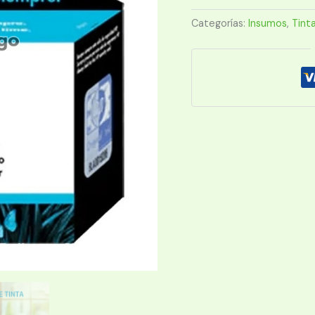
75
COLOR
Categorías:
Insumos
,
Tint
cantidad