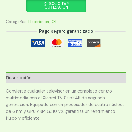
STICK
SOLICITAR
COTIZACIÓN
4K
2DA
Categorías:
Electrónica
,
IOT
GEN
QC
Pago seguro garantizado
1.7/2G/WIFI/BT/HDMI/8GB
C/CONT
MDZ-
33-
AA
cantidad
Descripción
Convierte cualquier televisor en un completo centro
multimedia con el Xiaomi TV Stick 4K de segunda
generación. Equipado con un procesador de cuatro núcleos
de 6 nm y GPU ARM G310 V2, garantiza un rendimiento
fluido y eficiente.