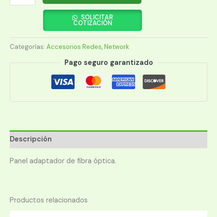
06
ADAPTADOR
SOLICITAR
COTIZACIÓN
SC
LANP
Categorías:
Accesorios Redes
,
Network
DUPL.MM
P/BAND.36P
Pago seguro garantizado
cantidad
Descripción
Panel adaptador de fibra óptica.
Productos relacionados