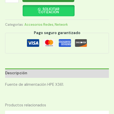
X361
150W
SOLICITAR
COTIZACIÓN
AC
POWER
Categorías:
Accesorios Redes
,
Network
SUPPLY
(JD362B)
Pago seguro garantizado
ACCESORIOS
cantidad
Descripción
Fuente de alimentación HPE X361.
Productos relacionados