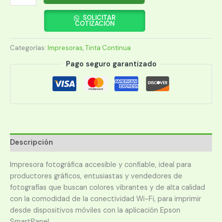
EPSON
L8050
SOLICITAR
COTIZACIÓN
ECO
TANK
Categorías:
Impresoras
,
Tinta Continua
IMP/CD/DVD/TARJ/USB/WIFI/BIVOLT
cantidad
Pago seguro garantizado
Descripción
Impresora fotográfica accesible y confiable, ideal para
productores gráficos, entusiastas y vendedores de
fotografías que buscan colores vibrantes y de alta calidad
con la comodidad de la conectividad Wi-Fi, para imprimir
desde dispositivos móviles con la aplicación Epson
SmartPanel.