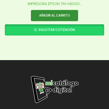
IMPRESORA EPSON TM-H6000...
AÑADIR AL CARRITO
SOLICITAR COTIZACIÓN